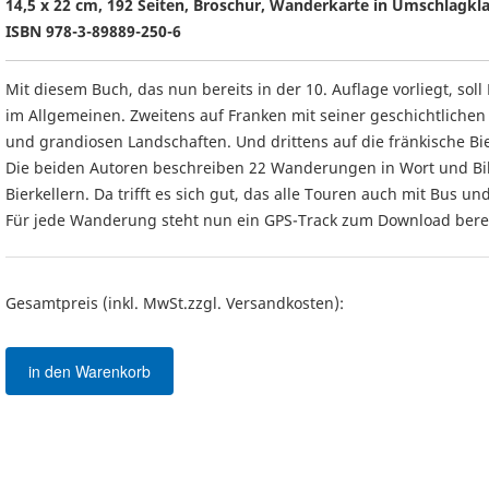
14,5 x 22 cm, 192 Seiten, Broschur, Wanderkarte in Umschlagkla
ISBN 978-3-89889-250-6
Mit diesem Buch, das nun bereits in der 10. Auflage vorliegt, so
im Allgemeinen. Zweitens auf Franken mit seiner geschichtliche
und grandiosen Landschaften. Und drittens auf die fränkische Bier
Die beiden Autoren beschreiben 22 Wanderungen in Wort und Bil
Bierkellern. Da trifft es sich gut, das alle Touren auch mit Bus u
Für jede Wanderung steht nun ein GPS-Track zum Download berei
Gesamtpreis (inkl. MwSt.zzgl. Versandkosten):
in den Warenkorb