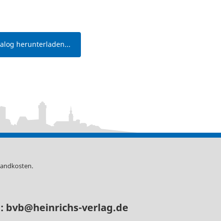
log herunterladen...
sandkosten
.
l:
bvb@heinrichs-verlag.de