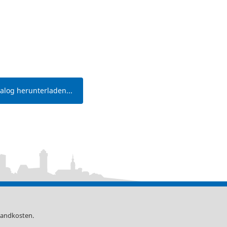
log herunterladen...
sandkosten
.