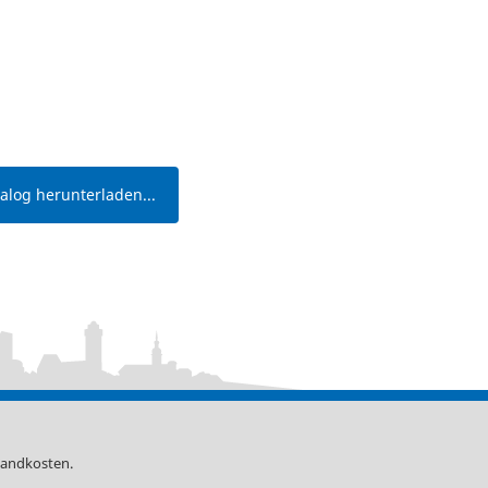
log herunterladen...
sandkosten
.